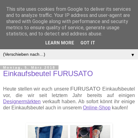
This site uses cookies from Google to deliver its services
and to analyze traffic. Your IP address and user-agent are
shared with Google along with performance and security
metrics to ensure quality of service, generate usage
statistics, and to detect and address abuse.
LEARN MORE
GOT IT
▼
Montag, 5. März 2018
Einkaufsbeutel FURUSATO
FURUSATO
Heute stellen wir euch unsere
Einkaufsbeutel
vor, die wir seit letztem Jahr bereits auf einigen
Designermärkten
verkauft haben. Ab sofort könnt ihr einige
der Einkaufsbeutel auch in unserem
Online-Shop
kaufen!