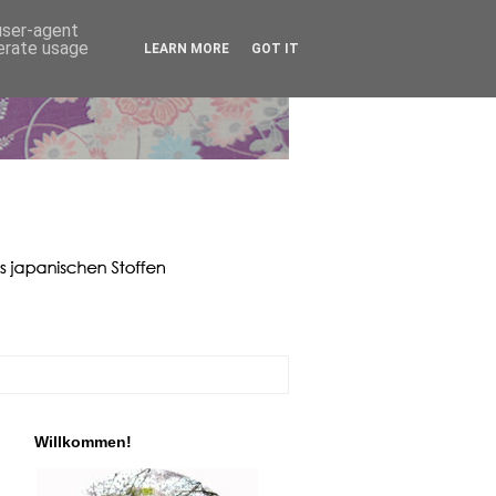
 user-agent
nerate usage
LEARN MORE
GOT IT
Willkommen!