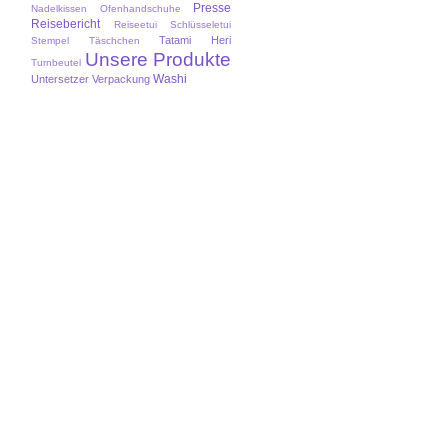
Presse
Nadelkissen
Ofenhandschuhe
Reisebericht
Reiseetui
Schlüsseletui
Tatami Heri
Stempel
Täschchen
Unsere Produkte
Turnbeutel
Washi
Untersetzer
Verpackung