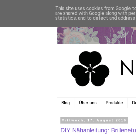
This site uses cookies from Google to 
are shared with Google along with per
statistics, and to detect and address
Blog
Über uns
Produkte
Do
Mittwoch, 17. August 2016
DIY Nähanleitung: Brillenetu