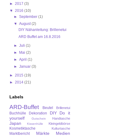
►
2017
(3)
▼
2016
(10)
►
September
(1)
▼
August
(2)
DIY Nähanleitung: Brillenetui
ARD Buffet am 16.8.2016
►
Juli
(1)
►
Mai
(2)
►
April
(1)
►
Januar
(3)
►
2015
(19)
►
2014
(21)
Labels
ARD-Buffet
Beutel
Brillenetui
DIY
Do it
Buchhülle
Dekoration
yourself
Handtasche
Gutschein
Japan
Kleingeldbörse
Kissenhülle
Kosmetiktasche
Kulturtasche
Märkte
Medien
Marktbericht