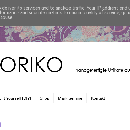
deliver its services and to analyze traffic. Your IP address and
formance and security metrics to ensure quality of service, ge
 abuse.
 It Yourself [DIY]
Shop
Markttermine
Kontakt
i