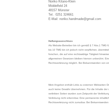
Noriko Kitano-Klein
Middelfeld 24
48157 Münster
Tel.: 0251 324661
E-Mail: noriko.handmade@gmail.com
Haftungsausschluss
Als Website-Betreiber bin ich gemäß § 7 Abs.1 TMG f
bis 10 TMG bin ich jedoch nicht verpflichtet, übermi
forschen, die auf eine rechtswidrige Tätigkeit hinwe
allgemeinen Gesetzen bleiben hiervon unberührt. Eine
Rechtsverletzung möglich. Bei Bekanntwerden von e
Mein Angebot enthält Links zu externen Webseiten Drit
auch keine Gewähr übernehmen. Für die Inhalte der verl
verlinkten Seiten wurden zum Zeitpunkt der Verlinkun
Verlinkung nicht erkennbar. Eine permanente inhaltlic
Rechtsverletzung nicht zumutbar. Bei Bekanntwerden