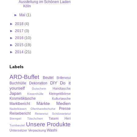
Ausstellung im Schönen Laden
Köln
►
Mai
(1)
►
2018
(4)
►
2017
(3)
►
2016
(10)
►
2015
(19)
►
2014
(21)
Labels
ARD-Buffet
Beutel
Brillenetui
DIY
Do it
Buchhülle
Dekoration
yourself
Handtasche
Gutschein
Japan
Kleingeldbörse
Kissenhülle
Kosmetiktasche
Kulturtasche
Märkte
Medien
Marktbericht
Presse
Nadelkissen
Ofenhandschuhe
Reisebericht
Reiseetui
Schlüsseletui
Tatami Heri
Stempel
Täschchen
Unsere Produkte
Turnbeutel
Washi
Untersetzer
Verpackung