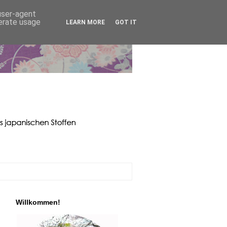
 user-agent
nerate usage
LEARN MORE
GOT IT
Willkommen!