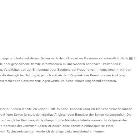
ür eigene Inhalte auf diesen Seiten nach den allgemeinen Gesetzen verantwortlich. Nach §§ 8
ttelte oder gespeicherte fremde Informationen zu überwachen oder nach Umständen zu
isen. Verpflichtungen zur Entfernung oder Sperrung der Nutzung von Informationen nach den
 diesbezügliche Haftung ist jedoch erst ab dem Zeitpunkt der Kenntnis einer konkreten
ntsprechenden Rechtsverletzungen werde ich diese Inhalte umgehend entfernen.
ter, auf deren Inhalte ich keinen Einfluss habe. Deshalb kann ich für diese fremden Inhalte
inkten Seiten ist stets der jeweilige Anbieter oder Betreiber der Seiten verantwortlich. Die
g auf mögliche Rechtsverstöße überprüft. Rechtswidrige Inhalte waren zum Zeitpunkt der
he Kontrolle der verlinkten Seiten ist jedoch ohne konkrete Anhaltspunkte einer
 von Rechtsverletzungen werde ich derartige Links umgehend entfernen.