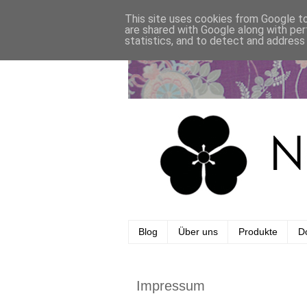
This site uses cookies from Google to 
are shared with Google along with per
statistics, and to detect and address
Blog
Über uns
Produkte
Do
Impressum