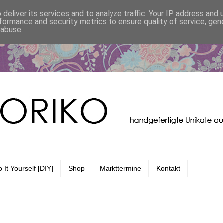
deliver its services and to analyze traffic. Your IP address and
formance and security metrics to ensure quality of service, ge
 abuse.
 It Yourself [DIY]
Shop
Markttermine
Kontakt