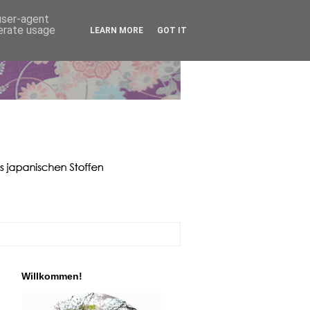
 user-agent
nerate usage
LEARN MORE
GOT IT
Willkommen!