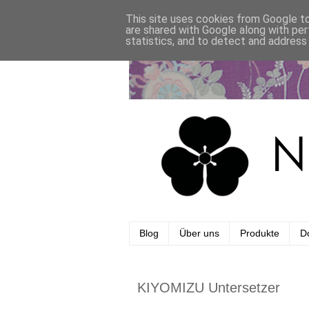
This site uses cookies from Google to 
are shared with Google along with per
statistics, and to detect and address
Blog
Über uns
Produkte
Do
KIYOMIZU Untersetzer