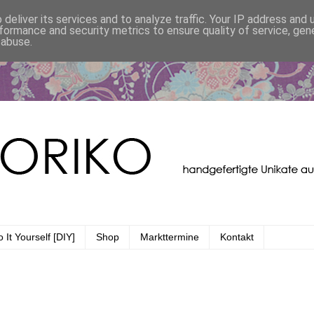
deliver its services and to analyze traffic. Your IP address and
formance and security metrics to ensure quality of service, ge
 abuse.
 It Yourself [DIY]
Shop
Markttermine
Kontakt