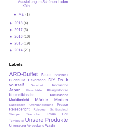
Ausstellung im Schönen Laden
Köln
►
Mai
(1)
►
2018
(4)
►
2017
(3)
►
2016
(10)
►
2015
(19)
►
2014
(21)
Labels
ARD-Buffet
Beutel
Brillenetui
DIY
Do it
Buchhülle
Dekoration
yourself
Handtasche
Gutschein
Japan
Kleingeldbörse
Kissenhülle
Kosmetiktasche
Kulturtasche
Märkte
Medien
Marktbericht
Presse
Nadelkissen
Ofenhandschuhe
Reisebericht
Reiseetui
Schlüsseletui
Tatami Heri
Stempel
Täschchen
Unsere Produkte
Turnbeutel
Washi
Untersetzer
Verpackung