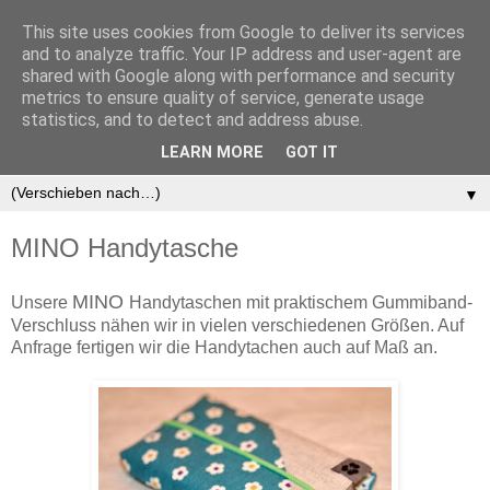
This site uses cookies from Google to deliver its services
and to analyze traffic. Your IP address and user-agent are
shared with Google along with performance and security
metrics to ensure quality of service, generate usage
statistics, and to detect and address abuse.
LEARN MORE
GOT IT
▼
MINO Handytasche
MINO
Unsere
Handytaschen mit praktischem Gummiband-
Verschluss nähen wir in vielen verschiedenen Größen. Auf
Anfrage fertigen wir die Handytachen auch auf Maß an.