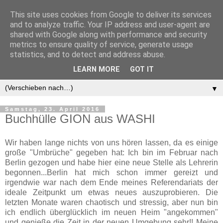
This site uses cookies from Google to deliver its services
and to analyze traffic. Your IP address and user-agent are
shared with Google along with performance and security
metrics to ensure quality of service, generate usage
statistics, and to detect and address abuse.
LEARN MORE
GOT IT
▼
Samstag, 23. April 2016
Buchhülle GION aus WASHI
Wir haben lange nichts von uns hören lassen, da es einige
große "Umbrüche" gegeben hat: Ich bin im Februar nach
Berlin gezogen und habe hier eine neue Stelle als Lehrerin
begonnen...Berlin hat mich schon immer gereizt und
irgendwie war nach dem Ende meines Referendariats der
ideale Zeitpunkt um etwas neues auszuprobieren. Die
letzten Monate waren chaotisch und stressig, aber nun bin
ich endlich überglücklich im neuen Heim "angekommen"
und genieße die Zeit in der neuen Umgebung sehr!! Meine