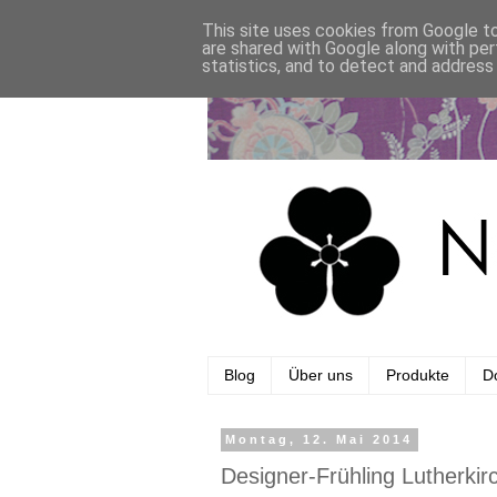
This site uses cookies from Google to 
are shared with Google along with per
statistics, and to detect and address
Blog
Über uns
Produkte
Do
Montag, 12. Mai 2014
Designer-Frühling Lutherkir