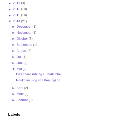
►
2017
(3)
►
2016
(10)
►
2015
(19)
▼
2014
(21)
►
Dezember
(1)
►
November
(1)
►
Oktober
(3)
►
September
(1)
►
August
(2)
►
Juli
(1)
►
Juni
(3)
▼
Mai
(2)
Designer-Frühling Lutherkirche
Noriko im Blog von Beautyjagd
►
April
(2)
►
März
(2)
►
Februar
(3)
Labels