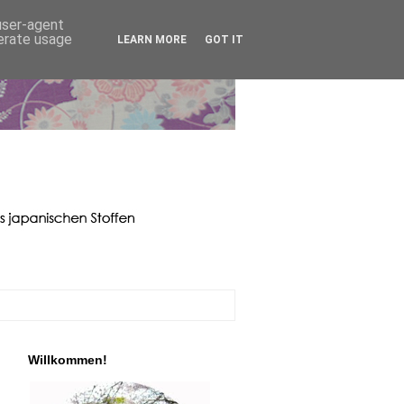
 user-agent
nerate usage
LEARN MORE
GOT IT
Willkommen!