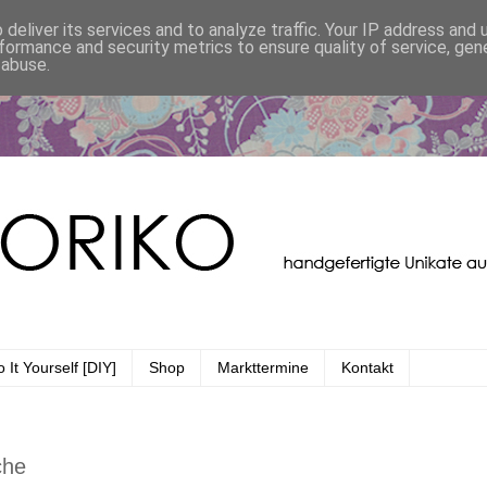
deliver its services and to analyze traffic. Your IP address and
formance and security metrics to ensure quality of service, ge
 abuse.
 It Yourself [DIY]
Shop
Markttermine
Kontakt
che