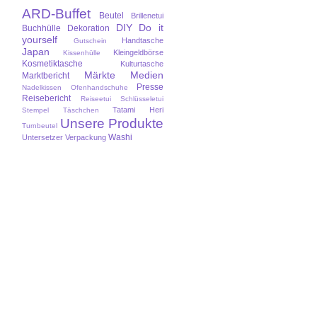
ARD-Buffet
Beutel
Brillenetui
DIY
Do it
Buchhülle
Dekoration
yourself
Handtasche
Gutschein
Japan
Kleingeldbörse
Kissenhülle
Kosmetiktasche
Kulturtasche
Märkte
Medien
Marktbericht
Presse
Nadelkissen
Ofenhandschuhe
Reisebericht
Reiseetui
Schlüsseletui
Tatami Heri
Stempel
Täschchen
Unsere Produkte
Turnbeutel
Washi
Untersetzer
Verpackung