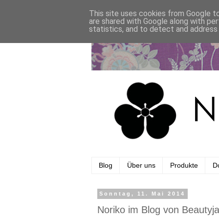
This site uses cookies from Google to 
are shared with Google along with per
statistics, and to detect and address
Blog
Über uns
Produkte
Do
Sonntag, 11. Mai 2014
Noriko im Blog von Beautyj