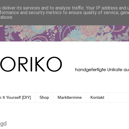
deliver its services and to analyze traffic. Your IP address and
formance and security metrics to ensure quality of service, ge
 abuse.
 It Yourself [DIY]
Shop
Markttermine
Kontakt
agd