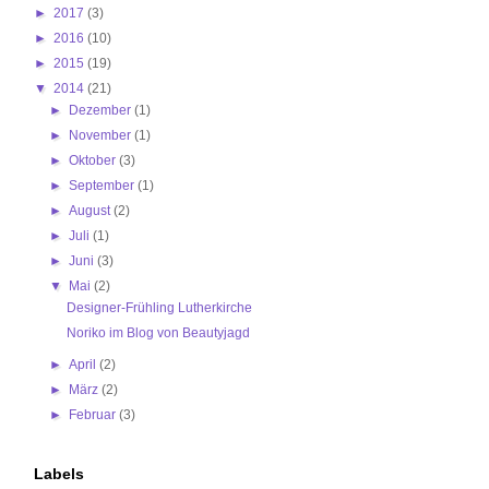
►
2017
(3)
►
2016
(10)
►
2015
(19)
▼
2014
(21)
►
Dezember
(1)
►
November
(1)
►
Oktober
(3)
►
September
(1)
►
August
(2)
►
Juli
(1)
►
Juni
(3)
▼
Mai
(2)
Designer-Frühling Lutherkirche
Noriko im Blog von Beautyjagd
►
April
(2)
►
März
(2)
►
Februar
(3)
Labels