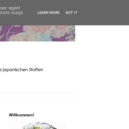
 user-agent
nerate usage
LEARN MORE
GOT IT
Willkommen!