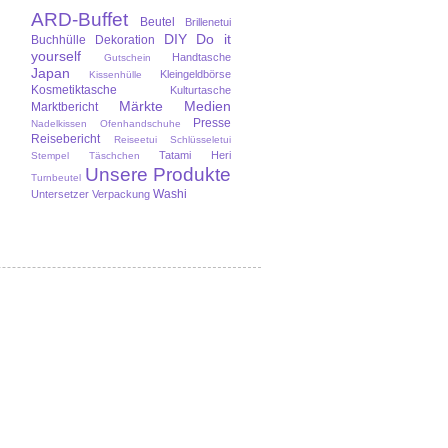
ARD-Buffet
Beutel
Brillenetui
DIY
Do it
Buchhülle
Dekoration
yourself
Handtasche
Gutschein
Japan
Kleingeldbörse
Kissenhülle
Kosmetiktasche
Kulturtasche
Märkte
Medien
Marktbericht
Presse
Nadelkissen
Ofenhandschuhe
Reisebericht
Reiseetui
Schlüsseletui
Tatami Heri
Stempel
Täschchen
Unsere Produkte
Turnbeutel
Washi
Untersetzer
Verpackung